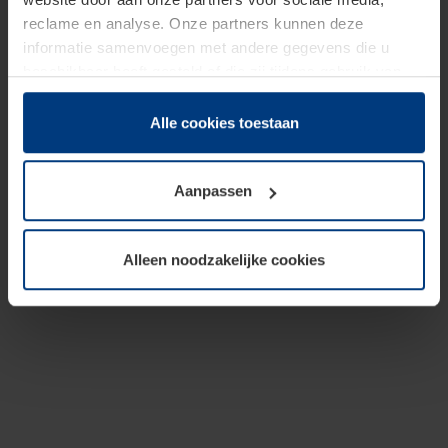
reclame en analyse. Onze partners kunnen deze
informatie samenvoegen met andere gegevens die u
beschikbaar heeft gesteld of die zij tijdens gebruik van
hun diensten hebben verzameld.
Juridisch hebben wij het recht om cookies op uw
Alle cookies toestaan
computer te plaatsen wanneer dit voor de juiste werking
van deze pagina's absoluut vereist is. Voor alle andere
Aanpassen
soorten cookies is uw toestemming benodigd. Uw
toestemming kunt u op elk moment bij de uitleg van de
cookies op pagina
Privacyverklaring
op onze website
Alleen noodzakelijke cookies
wijzigen of herroepen.