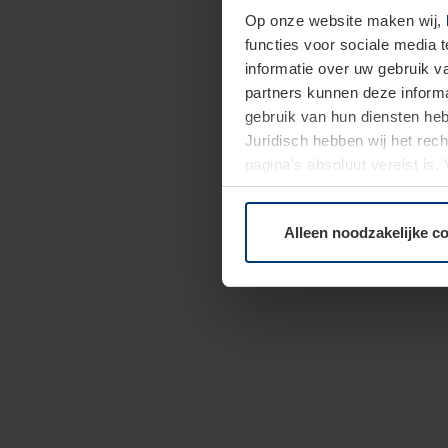
Op onze website maken wij,
functies voor sociale media 
informatie over uw gebruik 
partners kunnen deze informa
gebruik van hun diensten h
Juridisch hebben wij het rec
pagina's absoluut vereist is
moment bij de uitleg van de 
Alleen noodzakelijke c