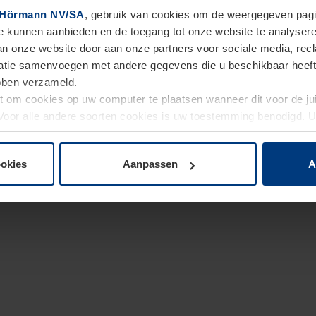
Hörmann NV/SA
, gebruik van cookies om de weergegeven pagin
te kunnen aanbieden en de toegang tot onze website te analyser
van onze website door aan onze partners voor sociale media, re
tie samenvoegen met andere gegevens die u beschikbaar heeft ge
ebben verzameld.
ht om cookies op uw computer te plaatsen wanneer dit voor de j
. Voor alle andere soorten cookies is uw toestemming benodigd.
cookies op pagina
Privacyverklaring
op onze website wijzigen o
ookies
Aanpassen
A