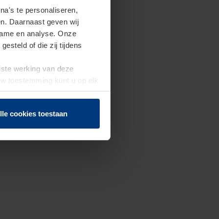
a's te personaliseren,
en. Daarnaast geven wij
clame en analyse. Onze
steld of die zij tijdens
uiste werking van deze
 Uw toestemming kunt u op elk
f herroepen.
lle cookies toestaan