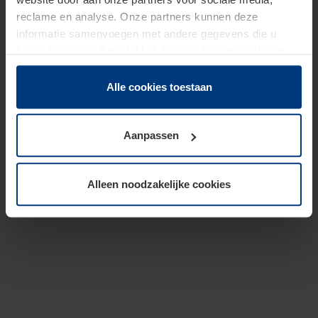
reclame en analyse. Onze partners kunnen deze
informatie samenvoegen met andere gegevens die u
beschikbaar heeft gesteld of die zij tijdens gebruik van
hun diensten hebben verzameld.
Juridisch hebben wij het recht om cookies op uw
Alle cookies toestaan
computer te plaatsen wanneer dit voor de juiste werking
van deze pagina's absoluut vereist is. Voor alle andere
Aanpassen
soorten cookies is uw toestemming benodigd. Uw
toestemming kunt u op elk moment bij de uitleg van de
cookies op pagina
Privacyverklaring
op onze website
Alleen noodzakelijke cookies
wijzigen of herroepen.