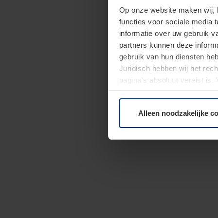
Op onze website maken wij,
functies voor sociale media 
informatie over uw gebruik 
partners kunnen deze informa
gebruik van hun diensten h
Juridisch hebben wij het rec
pagina's absoluut vereist is
moment bij de uitleg van de 
Alleen noodzakelijke c