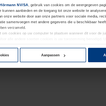
Hörmann NV/SA
, gebruik van cookies om de weergegeven pagin
te kunnen aanbieden en de toegang tot onze website te analyser
van onze website door aan onze partners voor sociale media, re
tie samenvoegen met andere gegevens die u beschikbaar heeft ge
ebben verzameld.
ht om cookies op uw computer te plaatsen wanneer dit voor de j
. Voor alle andere soorten cookies is uw toestemming benodigd.
cookies op pagina
Privacyverklaring
op onze website wijzigen o
ookies
Aanpassen
A