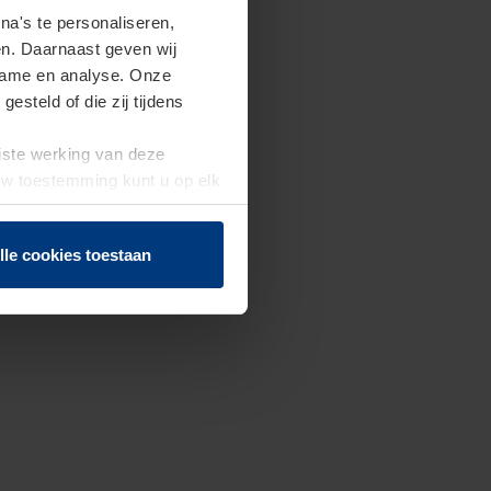
a's te personaliseren,
en. Daarnaast geven wij
clame en analyse. Onze
steld of die zij tijdens
uiste werking van deze
 Uw toestemming kunt u op elk
f herroepen.
lle cookies toestaan