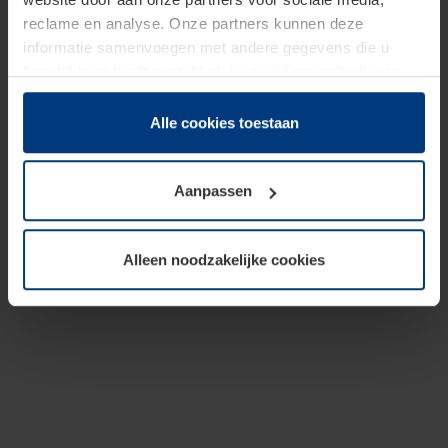
reclame en analyse. Onze partners kunnen deze
informatie samenvoegen met andere gegevens die u
beschikbaar heeft gesteld of die zij tijdens gebruik van
hun diensten hebben verzameld.
Juridisch hebben wij het recht om cookies op uw
Alle cookies toestaan
computer te plaatsen wanneer dit voor de juiste werking
van deze pagina's absoluut vereist is. Voor alle andere
Aanpassen
soorten cookies is uw toestemming benodigd. Uw
toestemming kunt u op elk moment bij de uitleg van de
cookies op pagina
Privacyverklaring
op onze website
Alleen noodzakelijke cookies
wijzigen of herroepen.