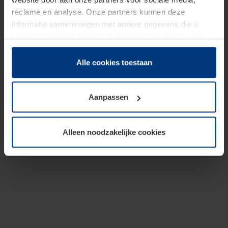
reclame en analyse. Onze partners kunnen deze
informatie samenvoegen met andere gegevens die u
beschikbaar heeft gesteld of die zij tijdens gebruik van
hun diensten hebben verzameld.
Juridisch hebben wij het recht om cookies op uw
Alle cookies toestaan
computer te plaatsen wanneer dit voor de juiste werking
van deze pagina's absoluut vereist is. Voor alle andere
Aanpassen
soorten cookies is uw toestemming benodigd. Uw
toestemming kunt u op elk moment bij de uitleg van de
cookies op pagina
Privacyverklaring
op onze website
Alleen noodzakelijke cookies
wijzigen of herroepen.