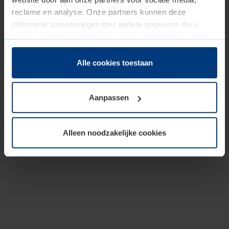
reclame en analyse. Onze partners kunnen deze
informatie samenvoegen met andere gegevens die u
beschikbaar heeft gesteld of die zij tijdens gebruik van
hun diensten hebben verzameld.
Juridisch hebben wij het recht om cookies op uw
Alle cookies toestaan
computer te plaatsen wanneer dit voor de juiste werking
van deze pagina's absoluut vereist is. Voor alle andere
Aanpassen
soorten cookies is uw toestemming benodigd. Uw
toestemming kunt u op elk moment bij de uitleg van de
cookies op pagina
Privacyverklaring
op onze website
Alleen noodzakelijke cookies
wijzigen of herroepen.