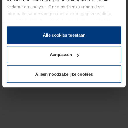
reclame en analyse. Onze partners kunnen deze
informatie samenvoegen met andere gegevens die u
beschikbaar heeft gesteld of die zij tijdens gebruik van
hun diensten hebben verzameld.
Juridisch hebben wij het recht om cookies op uw
Alle cookies toestaan
computer te plaatsen wanneer dit voor de juiste werking
van deze pagina's absoluut vereist is. Voor alle andere
Aanpassen
soorten cookies is uw toestemming benodigd. Uw
toestemming kunt u op elk moment bij de uitleg van de
cookies op pagina
Privacyverklaring
op onze website
Alleen noodzakelijke cookies
wijzigen of herroepen.