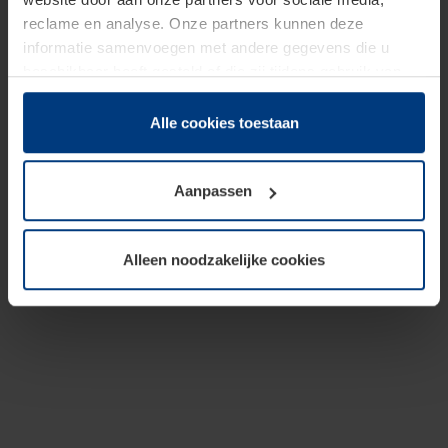
reclame en analyse. Onze partners kunnen deze
informatie samenvoegen met andere gegevens die u
beschikbaar heeft gesteld of die zij tijdens gebruik van
hun diensten hebben verzameld.
Juridisch hebben wij het recht om cookies op uw
Alle cookies toestaan
computer te plaatsen wanneer dit voor de juiste werking
van deze pagina's absoluut vereist is. Voor alle andere
Aanpassen
soorten cookies is uw toestemming benodigd. Uw
toestemming kunt u op elk moment bij de uitleg van de
cookies op pagina
Privacyverklaring
op onze website
Alleen noodzakelijke cookies
wijzigen of herroepen.