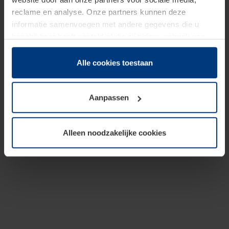
reclame en analyse. Onze partners kunnen deze
informatie samenvoegen met andere gegevens die u
beschikbaar heeft gesteld of die zij tijdens gebruik van
hun diensten hebben verzameld.
Juridisch hebben wij het recht om cookies op uw
Alle cookies toestaan
computer te plaatsen wanneer dit voor de juiste werking
van deze pagina's absoluut vereist is. Voor alle andere
Aanpassen
soorten cookies is uw toestemming benodigd. Uw
toestemming kunt u op elk moment bij de uitleg van de
cookies op pagina
Privacyverklaring
op onze website
Alleen noodzakelijke cookies
wijzigen of herroepen.