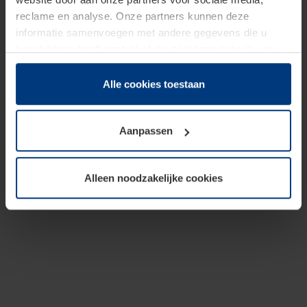
reclame en analyse. Onze partners kunnen deze
informatie samenvoegen met andere gegevens die u
beschikbaar heeft gesteld of die zij tijdens gebruik van
hun diensten hebben verzameld.
Juridisch hebben wij het recht om cookies op uw
Alle cookies toestaan
computer te plaatsen wanneer dit voor de juiste werking
van deze pagina's absoluut vereist is. Voor alle andere
Aanpassen
soorten cookies is uw toestemming benodigd. Uw
toestemming kunt u op elk moment bij de uitleg van de
cookies op pagina
Privacyverklaring
op onze website
Alleen noodzakelijke cookies
wijzigen of herroepen.