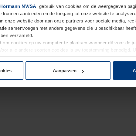
Hörmann NV/SA
, gebruik van cookies om de weergegeven pagin
te kunnen aanbieden en de toegang tot onze website te analyser
van onze website door aan onze partners voor sociale media, re
tie samenvoegen met andere gegevens die u beschikbaar heeft ge
ebben verzameld.
ht om cookies op uw computer te plaatsen wanneer dit voor de j
. Voor alle andere soorten cookies is uw toestemming benodigd.
cookies op pagina
Privacyverklaring
op onze website wijzigen o
ookies
Aanpassen
A