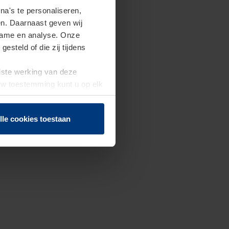
a's te personaliseren,
en. Daarnaast geven wij
clame en analyse. Onze
steld of die zij tijdens
uiste werking van deze
 Uw toestemming kunt u op elk
f herroepen.
lle cookies toestaan