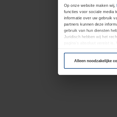
Op onze website maken wij,
functies voor sociale media 
informatie over uw gebruik 
partners kunnen deze informa
gebruik van hun diensten h
Juridisch hebben wij het rec
pagina's absoluut vereist is
moment bij de uitleg van de 
Alleen noodzakelijke c