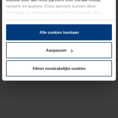
reclame en analyse. Onze partners kunnen deze
informatie samenvoegen met andere gegevens die u
beschikbaar heeft gesteld of die zij tijdens gebruik van
hun diensten hebben verzameld.
Juridisch hebben wij het recht om cookies op uw
Alle cookies toestaan
computer te plaatsen wanneer dit voor de juiste werking
van deze pagina's absoluut vereist is. Voor alle andere
Aanpassen
soorten cookies is uw toestemming benodigd. Uw
toestemming kunt u op elk moment bij de uitleg van de
cookies op pagina
Privacyverklaring
op onze website
Alleen noodzakelijke cookies
wijzigen of herroepen.