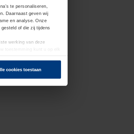
a's te personaliseren,
en. Daarnaast geven wij
clame en analyse. Onze
steld of die zij tijdens
uiste werking van deze
 Uw toestemming kunt u op elk
f herroepen.
lle cookies toestaan