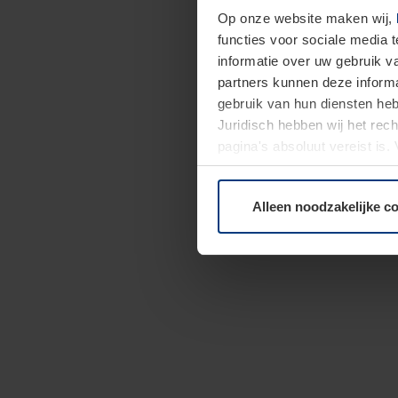
Op onze website maken wij,
functies voor sociale media 
informatie over uw gebruik 
partners kunnen deze informa
gebruik van hun diensten h
Juridisch hebben wij het rec
pagina's absoluut vereist is
moment bij de uitleg van de 
Alleen noodzakelijke c