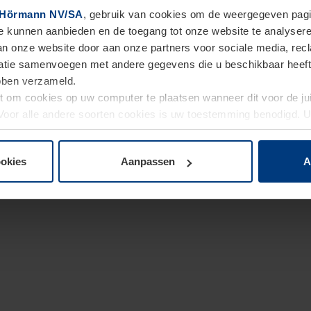
Hörmann NV/SA
, gebruik van cookies om de weergegeven pagin
te kunnen aanbieden en de toegang tot onze website te analyser
van onze website door aan onze partners voor sociale media, re
tie samenvoegen met andere gegevens die u beschikbaar heeft ge
ebben verzameld.
ht om cookies op uw computer te plaatsen wanneer dit voor de j
. Voor alle andere soorten cookies is uw toestemming benodigd.
cookies op pagina
Privacyverklaring
op onze website wijzigen o
ookies
Aanpassen
A