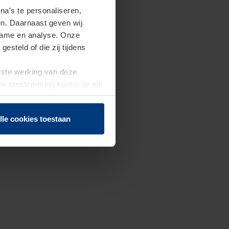
a's te personaliseren,
en. Daarnaast geven wij
clame en analyse. Onze
steld of die zij tijdens
uiste werking van deze
 Uw toestemming kunt u op elk
f herroepen.
lle cookies toestaan