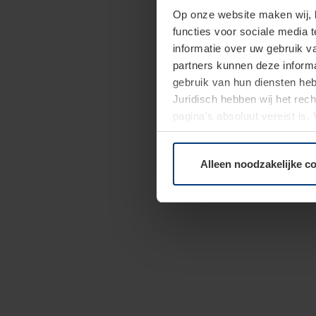
Op onze website maken wij,
functies voor sociale media 
informatie over uw gebruik 
partners kunnen deze informa
gebruik van hun diensten h
Juridisch hebben wij het rec
pagina's absoluut vereist is
moment bij de uitleg van de 
Alleen noodzakelijke c