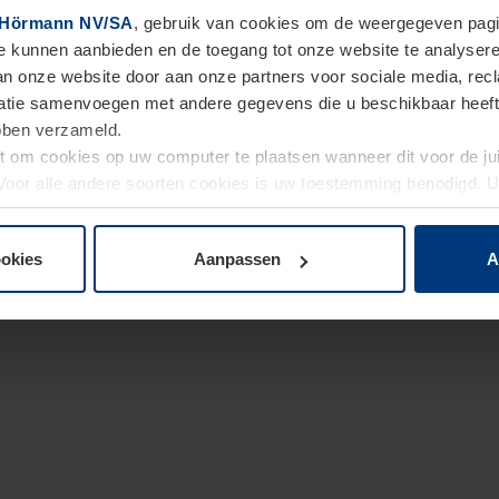
Hörmann NV/SA
, gebruik van cookies om de weergegeven pagin
te kunnen aanbieden en de toegang tot onze website te analyser
van onze website door aan onze partners voor sociale media, re
tie samenvoegen met andere gegevens die u beschikbaar heeft ge
ebben verzameld.
ht om cookies op uw computer te plaatsen wanneer dit voor de j
. Voor alle andere soorten cookies is uw toestemming benodigd.
cookies op pagina
Privacyverklaring
op onze website wijzigen o
ookies
Aanpassen
A