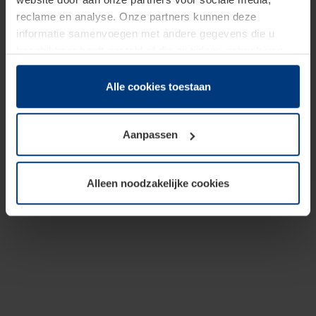
reclame en analyse. Onze partners kunnen deze
informatie samenvoegen met andere gegevens die u
beschikbaar heeft gesteld of die zij tijdens gebruik van
hun diensten hebben verzameld.
Juridisch hebben wij het recht om cookies op uw
Alle cookies toestaan
computer te plaatsen wanneer dit voor de juiste werking
van deze pagina's absoluut vereist is. Voor alle andere
Aanpassen
soorten cookies is uw toestemming benodigd. Uw
toestemming kunt u op elk moment bij de uitleg van de
cookies op pagina
Privacyverklaring
op onze website
Alleen noodzakelijke cookies
wijzigen of herroepen.