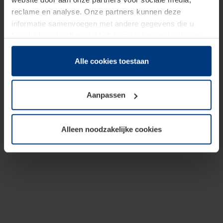
reclame en analyse. Onze partners kunnen deze
informatie samenvoegen met andere gegevens die u
beschikbaar heeft gesteld of die zij tijdens gebruik van
hun diensten hebben verzameld.
Juridisch hebben wij het recht om cookies op uw
Alle cookies toestaan
computer te plaatsen wanneer dit voor de juiste werking
van deze pagina's absoluut vereist is. Voor alle andere
Aanpassen
soorten cookies is uw toestemming benodigd. Uw
toestemming kunt u op elk moment bij de uitleg van de
cookies op pagina
Privacyverklaring
op onze website
Alleen noodzakelijke cookies
wijzigen of herroepen.