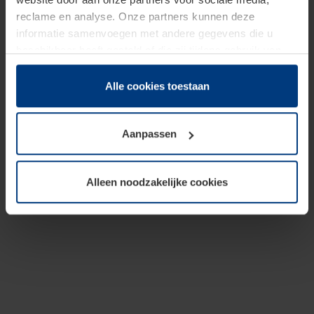
reclame en analyse. Onze partners kunnen deze
informatie samenvoegen met andere gegevens die u
beschikbaar heeft gesteld of die zij tijdens gebruik van
hun diensten hebben verzameld.
Juridisch hebben wij het recht om cookies op uw
Alle cookies toestaan
computer te plaatsen wanneer dit voor de juiste werking
van deze pagina's absoluut vereist is. Voor alle andere
Aanpassen
soorten cookies is uw toestemming benodigd. Uw
toestemming kunt u op elk moment bij de uitleg van de
cookies op pagina
Privacyverklaring
op onze website
Alleen noodzakelijke cookies
wijzigen of herroepen.