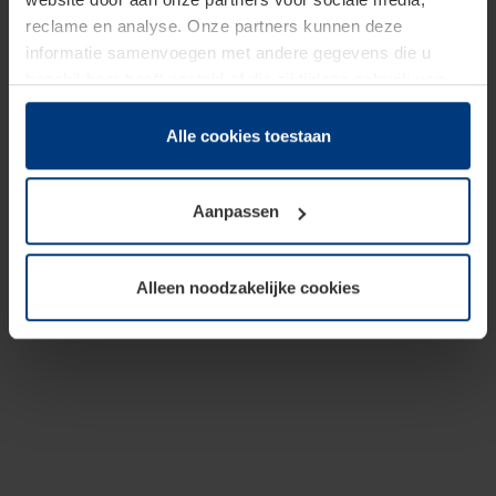
reclame en analyse. Onze partners kunnen deze
informatie samenvoegen met andere gegevens die u
beschikbaar heeft gesteld of die zij tijdens gebruik van
hun diensten hebben verzameld.
Juridisch hebben wij het recht om cookies op uw
Alle cookies toestaan
computer te plaatsen wanneer dit voor de juiste werking
van deze pagina's absoluut vereist is. Voor alle andere
Aanpassen
soorten cookies is uw toestemming benodigd. Uw
toestemming kunt u op elk moment bij de uitleg van de
cookies op pagina
Privacyverklaring
op onze website
Alleen noodzakelijke cookies
wijzigen of herroepen.