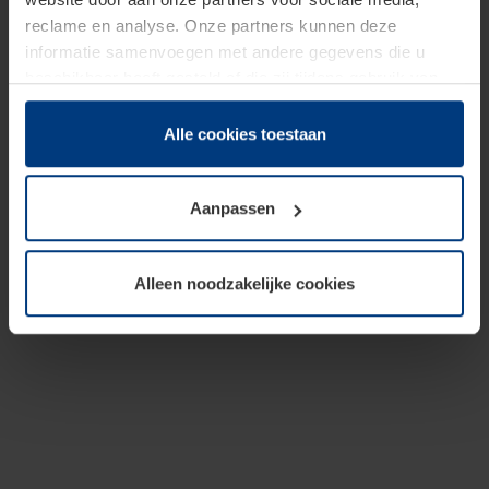
reclame en analyse. Onze partners kunnen deze
informatie samenvoegen met andere gegevens die u
beschikbaar heeft gesteld of die zij tijdens gebruik van
hun diensten hebben verzameld.
Juridisch hebben wij het recht om cookies op uw
Alle cookies toestaan
computer te plaatsen wanneer dit voor de juiste werking
van deze pagina's absoluut vereist is. Voor alle andere
Aanpassen
soorten cookies is uw toestemming benodigd. Uw
toestemming kunt u op elk moment bij de uitleg van de
cookies op pagina
Privacyverklaring
op onze website
Alleen noodzakelijke cookies
wijzigen of herroepen.