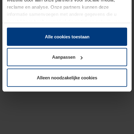
reclame en analyse. Onze partners kunnen deze
informatie samenvoegen met andere gegevens die u
beschikbaar heeft gesteld of die zij tijdens gebruik van
hun diensten hebben verzameld.
Juridisch hebben wij het recht om cookies op uw
Alle cookies toestaan
computer te plaatsen wanneer dit voor de juiste werking
van deze pagina's absoluut vereist is. Voor alle andere
Aanpassen
soorten cookies is uw toestemming benodigd. Uw
toestemming kunt u op elk moment bij de uitleg van de
cookies op pagina
Privacyverklaring
op onze website
Alleen noodzakelijke cookies
wijzigen of herroepen.