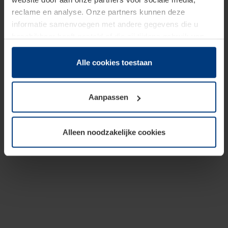
reclame en analyse. Onze partners kunnen deze
informatie samenvoegen met andere gegevens die u
beschikbaar heeft gesteld of die zij tijdens gebruik van
hun diensten hebben verzameld.
Juridisch hebben wij het recht om cookies op uw
Alle cookies toestaan
computer te plaatsen wanneer dit voor de juiste werking
van deze pagina's absoluut vereist is. Voor alle andere
Aanpassen
soorten cookies is uw toestemming benodigd. Uw
toestemming kunt u op elk moment bij de uitleg van de
cookies op pagina
Privacyverklaring
op onze website
Alleen noodzakelijke cookies
wijzigen of herroepen.