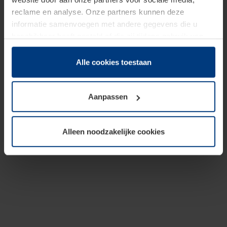
reclame en analyse. Onze partners kunnen deze
informatie samenvoegen met andere gegevens die u
beschikbaar heeft gesteld of die zij tijdens gebruik van
hun diensten hebben verzameld.
Juridisch hebben wij het recht om cookies op uw
Alle cookies toestaan
computer te plaatsen wanneer dit voor de juiste werking
van deze pagina's absoluut vereist is. Voor alle andere
Aanpassen
soorten cookies is uw toestemming benodigd. Uw
toestemming kunt u op elk moment bij de uitleg van de
cookies op pagina
Privacyverklaring
op onze website
Alleen noodzakelijke cookies
wijzigen of herroepen.