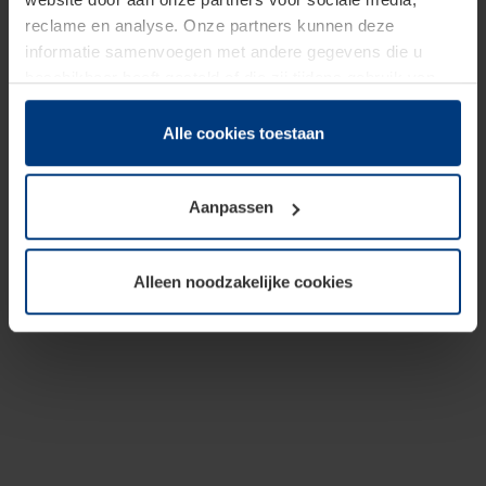
reclame en analyse. Onze partners kunnen deze
informatie samenvoegen met andere gegevens die u
beschikbaar heeft gesteld of die zij tijdens gebruik van
hun diensten hebben verzameld.
Juridisch hebben wij het recht om cookies op uw
Alle cookies toestaan
computer te plaatsen wanneer dit voor de juiste werking
van deze pagina's absoluut vereist is. Voor alle andere
Aanpassen
soorten cookies is uw toestemming benodigd. Uw
toestemming kunt u op elk moment bij de uitleg van de
cookies op pagina
Privacyverklaring
op onze website
Alleen noodzakelijke cookies
wijzigen of herroepen.