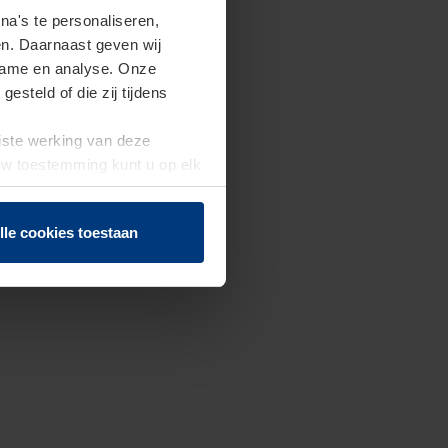
a's te personaliseren,
en. Daarnaast geven wij
clame en analyse. Onze
steld of die zij tijdens
uiste werking van deze
 Uw toestemming kunt u op elk
f herroepen.
lle cookies toestaan