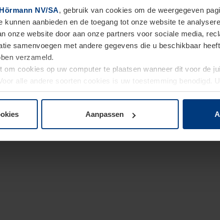
Hörmann NV/SA
, gebruik van cookies om de weergegeven pagin
te kunnen aanbieden en de toegang tot onze website te analyser
van onze website door aan onze partners voor sociale media, re
tie samenvoegen met andere gegevens die u beschikbaar heeft ge
ebben verzameld.
ht om cookies op uw computer te plaatsen wanneer dit voor de j
. Voor alle andere soorten cookies is uw toestemming benodigd.
cookies op pagina
Privacyverklaring
op onze website wijzigen o
ookies
Aanpassen
A