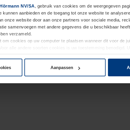
Hörmann NV/SA
, gebruik van cookies om de weergegeven pagin
te kunnen aanbieden en de toegang tot onze website te analyser
van onze website door aan onze partners voor sociale media, re
tie samenvoegen met andere gegevens die u beschikbaar heeft ge
ebben verzameld.
ht om cookies op uw computer te plaatsen wanneer dit voor de j
. Voor alle andere soorten cookies is uw toestemming benodigd.
cookies op pagina
Privacyverklaring
op onze website wijzigen o
ookies
Aanpassen
A