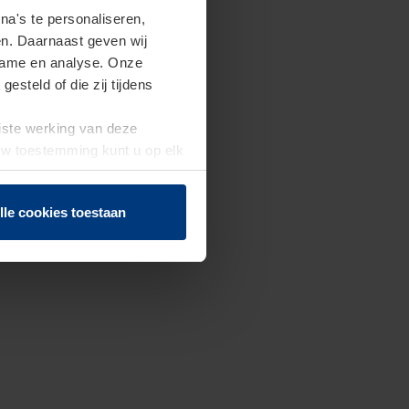
a's te personaliseren,
en. Daarnaast geven wij
clame en analyse. Onze
steld of die zij tijdens
uiste werking van deze
 Uw toestemming kunt u op elk
f herroepen.
lle cookies toestaan