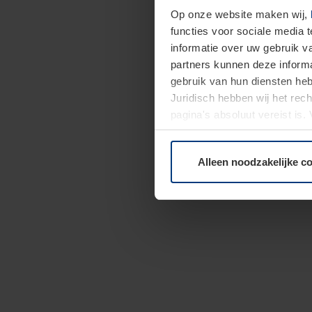
Op onze website maken wij,
functies voor sociale media 
informatie over uw gebruik 
partners kunnen deze informa
gebruik van hun diensten h
Juridisch hebben wij het rec
pagina's absoluut vereist is
moment bij de uitleg van de 
Alleen noodzakelijke c