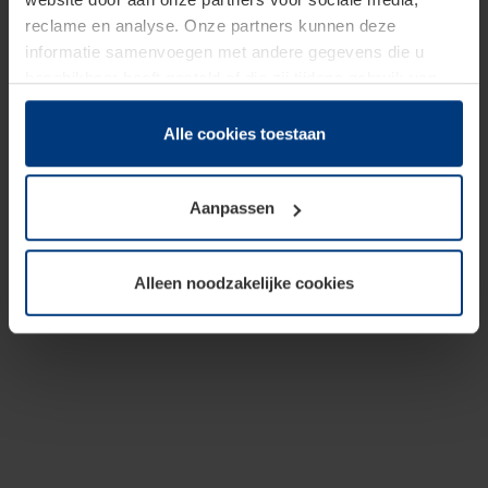
reclame en analyse. Onze partners kunnen deze
informatie samenvoegen met andere gegevens die u
beschikbaar heeft gesteld of die zij tijdens gebruik van
hun diensten hebben verzameld.
Juridisch hebben wij het recht om cookies op uw
Alle cookies toestaan
computer te plaatsen wanneer dit voor de juiste werking
van deze pagina's absoluut vereist is. Voor alle andere
Aanpassen
soorten cookies is uw toestemming benodigd. Uw
toestemming kunt u op elk moment bij de uitleg van de
cookies op pagina
Privacyverklaring
op onze website
Alleen noodzakelijke cookies
wijzigen of herroepen.