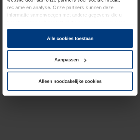
reclame en analyse. Onze partners kunnen deze
informatie samenvoegen met andere gegevens die u
beschikbaar heeft gesteld of die zij tijdens gebruik van
hun diensten hebben verzameld.
Juridisch hebben wij het recht om cookies op uw
Alle cookies toestaan
computer te plaatsen wanneer dit voor de juiste werking
van deze pagina's absoluut vereist is. Voor alle andere
Aanpassen
soorten cookies is uw toestemming benodigd. Uw
toestemming kunt u op elk moment bij de uitleg van de
cookies op pagina
Privacyverklaring
op onze website
Alleen noodzakelijke cookies
wijzigen of herroepen.