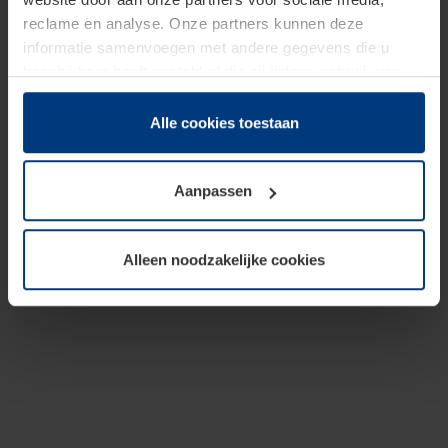
reclame en analyse. Onze partners kunnen deze
informatie samenvoegen met andere gegevens die u
beschikbaar heeft gesteld of die zij tijdens gebruik van
hun diensten hebben verzameld.
Juridisch hebben wij het recht om cookies op uw
Alle cookies toestaan
computer te plaatsen wanneer dit voor de juiste werking
van deze pagina's absoluut vereist is. Voor alle andere
Aanpassen
soorten cookies is uw toestemming benodigd. Uw
toestemming kunt u op elk moment bij de uitleg van de
cookies op pagina
Privacyverklaring
op onze website
Alleen noodzakelijke cookies
wijzigen of herroepen.