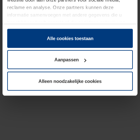
reclame en analyse. Onze partners kunnen deze
informatie samenvoegen met andere gegevens die u
beschikbaar heeft gesteld of die zij tijdens gebruik van
hun diensten hebben verzameld.
Juridisch hebben wij het recht om cookies op uw
Alle cookies toestaan
computer te plaatsen wanneer dit voor de juiste werking
van deze pagina's absoluut vereist is. Voor alle andere
Aanpassen
soorten cookies is uw toestemming benodigd. Uw
toestemming kunt u op elk moment bij de uitleg van de
cookies op pagina
Privacyverklaring
op onze website
Alleen noodzakelijke cookies
wijzigen of herroepen.