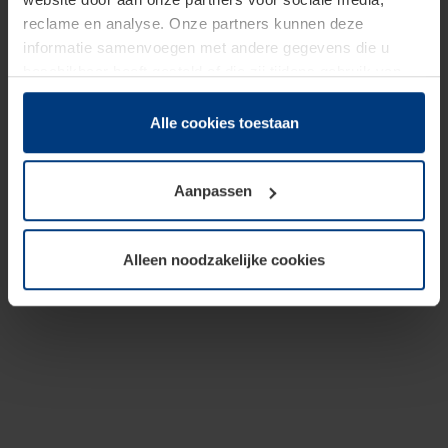
reclame en analyse. Onze partners kunnen deze
informatie samenvoegen met andere gegevens die u
beschikbaar heeft gesteld of die zij tijdens gebruik van
hun diensten hebben verzameld.
Juridisch hebben wij het recht om cookies op uw
Alle cookies toestaan
computer te plaatsen wanneer dit voor de juiste werking
van deze pagina's absoluut vereist is. Voor alle andere
Aanpassen
soorten cookies is uw toestemming benodigd. Uw
toestemming kunt u op elk moment bij de uitleg van de
cookies op pagina
Privacyverklaring
op onze website
Alleen noodzakelijke cookies
wijzigen of herroepen.