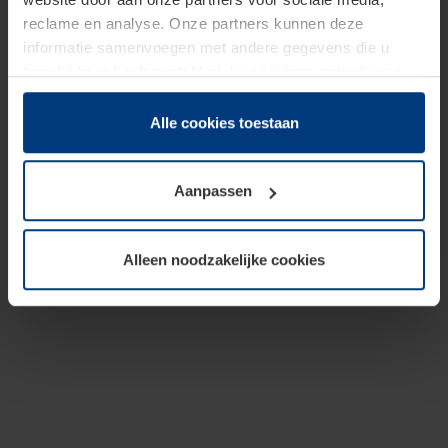
reclame en analyse. Onze partners kunnen deze
informatie samenvoegen met andere gegevens die u
beschikbaar heeft gesteld of die zij tijdens gebruik van
hun diensten hebben verzameld.
Juridisch hebben wij het recht om cookies op uw
Alle cookies toestaan
computer te plaatsen wanneer dit voor de juiste werking
van deze pagina's absoluut vereist is. Voor alle andere
Aanpassen
soorten cookies is uw toestemming benodigd. Uw
toestemming kunt u op elk moment bij de uitleg van de
cookies op pagina
Privacyverklaring
op onze website
Alleen noodzakelijke cookies
wijzigen of herroepen.