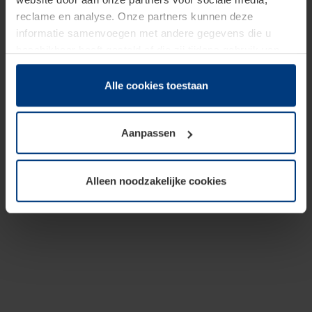
reclame en analyse. Onze partners kunnen deze
informatie samenvoegen met andere gegevens die u
beschikbaar heeft gesteld of die zij tijdens gebruik van
hun diensten hebben verzameld.
Juridisch hebben wij het recht om cookies op uw
Alle cookies toestaan
computer te plaatsen wanneer dit voor de juiste werking
van deze pagina's absoluut vereist is. Voor alle andere
Aanpassen
soorten cookies is uw toestemming benodigd. Uw
toestemming kunt u op elk moment bij de uitleg van de
cookies op pagina
Privacyverklaring
op onze website
Alleen noodzakelijke cookies
wijzigen of herroepen.