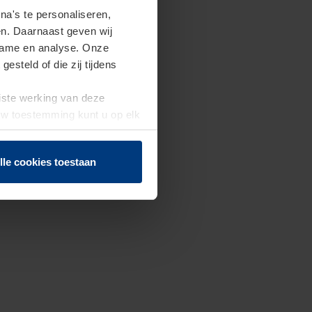
a's te personaliseren,
en. Daarnaast geven wij
clame en analyse. Onze
steld of die zij tijdens
uiste werking van deze
 Uw toestemming kunt u op elk
f herroepen.
lle cookies toestaan