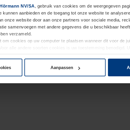
Hörmann NV/SA
, gebruik van cookies om de weergegeven pagin
te kunnen aanbieden en de toegang tot onze website te analyser
van onze website door aan onze partners voor sociale media, re
tie samenvoegen met andere gegevens die u beschikbaar heeft ge
ebben verzameld.
ht om cookies op uw computer te plaatsen wanneer dit voor de j
. Voor alle andere soorten cookies is uw toestemming benodigd.
cookies op pagina
Privacyverklaring
op onze website wijzigen o
ookies
Aanpassen
A