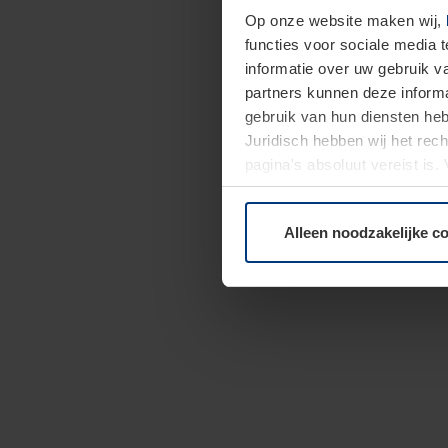
Op onze website maken wij,
functies voor sociale media 
informatie over uw gebruik 
partners kunnen deze informa
gebruik van hun diensten h
Juridisch hebben wij het rec
pagina's absoluut vereist is
moment bij de uitleg van de 
Alleen noodzakelijke c