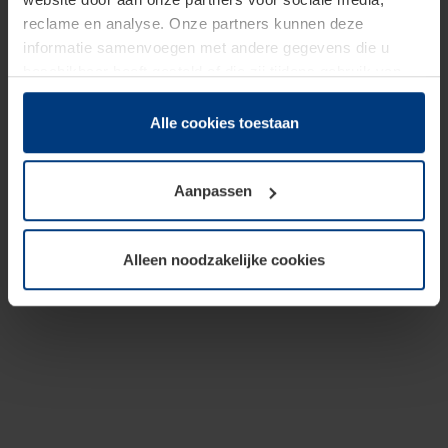
reclame en analyse. Onze partners kunnen deze
informatie samenvoegen met andere gegevens die u
beschikbaar heeft gesteld of die zij tijdens gebruik van
hun diensten hebben verzameld.
Juridisch hebben wij het recht om cookies op uw
Alle cookies toestaan
computer te plaatsen wanneer dit voor de juiste werking
van deze pagina's absoluut vereist is. Voor alle andere
Aanpassen
soorten cookies is uw toestemming benodigd. Uw
toestemming kunt u op elk moment bij de uitleg van de
cookies op pagina
Privacyverklaring
op onze website
Alleen noodzakelijke cookies
wijzigen of herroepen.