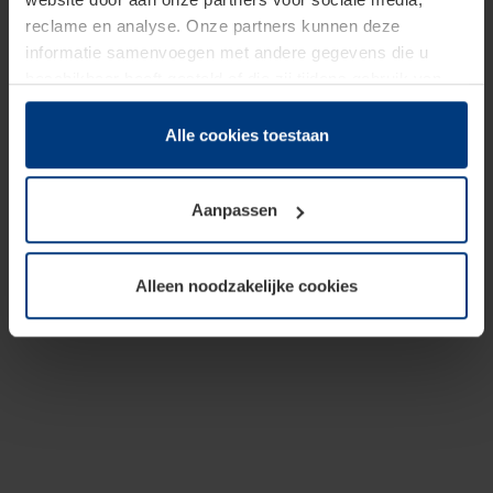
reclame en analyse. Onze partners kunnen deze
informatie samenvoegen met andere gegevens die u
beschikbaar heeft gesteld of die zij tijdens gebruik van
hun diensten hebben verzameld.
Juridisch hebben wij het recht om cookies op uw
Alle cookies toestaan
computer te plaatsen wanneer dit voor de juiste werking
van deze pagina's absoluut vereist is. Voor alle andere
Aanpassen
soorten cookies is uw toestemming benodigd. Uw
toestemming kunt u op elk moment bij de uitleg van de
cookies op pagina
Privacyverklaring
op onze website
Alleen noodzakelijke cookies
wijzigen of herroepen.