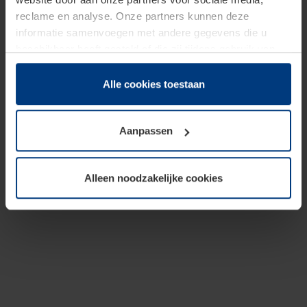
reclame en analyse. Onze partners kunnen deze
informatie samenvoegen met andere gegevens die u
beschikbaar heeft gesteld of die zij tijdens gebruik van
hun diensten hebben verzameld.
Juridisch hebben wij het recht om cookies op uw
Alle cookies toestaan
computer te plaatsen wanneer dit voor de juiste werking
van deze pagina's absoluut vereist is. Voor alle andere
Aanpassen
soorten cookies is uw toestemming benodigd. Uw
toestemming kunt u op elk moment bij de uitleg van de
cookies op pagina
Privacyverklaring
op onze website
Alleen noodzakelijke cookies
wijzigen of herroepen.