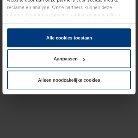
reclame en analyse. Onze partners kunnen deze
informatie samenvoegen met andere gegevens die u
beschikbaar heeft gesteld of die zij tijdens gebruik van
hun diensten hebben verzameld.
Juridisch hebben wij het recht om cookies op uw
Alle cookies toestaan
computer te plaatsen wanneer dit voor de juiste werking
van deze pagina's absoluut vereist is. Voor alle andere
Aanpassen
soorten cookies is uw toestemming benodigd. Uw
toestemming kunt u op elk moment bij de uitleg van de
cookies op pagina
Privacyverklaring
op onze website
Alleen noodzakelijke cookies
wijzigen of herroepen.