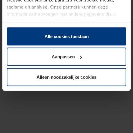
reclame en analyse. Onze partners kunnen deze
informatie samenvoegen met andere gegevens die u
beschikbaar heeft gesteld of die zij tijdens gebruik van
hun diensten hebben verzameld.
Juridisch hebben wij het recht om cookies op uw
Alle cookies toestaan
computer te plaatsen wanneer dit voor de juiste werking
van deze pagina's absoluut vereist is. Voor alle andere
Aanpassen
soorten cookies is uw toestemming benodigd. Uw
toestemming kunt u op elk moment bij de uitleg van de
cookies op pagina
Privacyverklaring
op onze website
Alleen noodzakelijke cookies
wijzigen of herroepen.