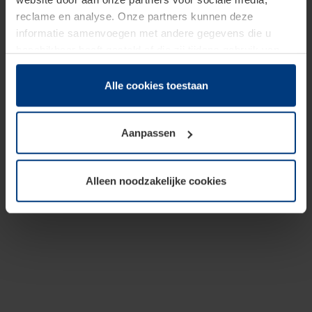
reclame en analyse. Onze partners kunnen deze
informatie samenvoegen met andere gegevens die u
beschikbaar heeft gesteld of die zij tijdens gebruik van
hun diensten hebben verzameld.
Juridisch hebben wij het recht om cookies op uw
Alle cookies toestaan
computer te plaatsen wanneer dit voor de juiste werking
van deze pagina's absoluut vereist is. Voor alle andere
Aanpassen
soorten cookies is uw toestemming benodigd. Uw
toestemming kunt u op elk moment bij de uitleg van de
cookies op pagina
Privacyverklaring
op onze website
Alleen noodzakelijke cookies
wijzigen of herroepen.