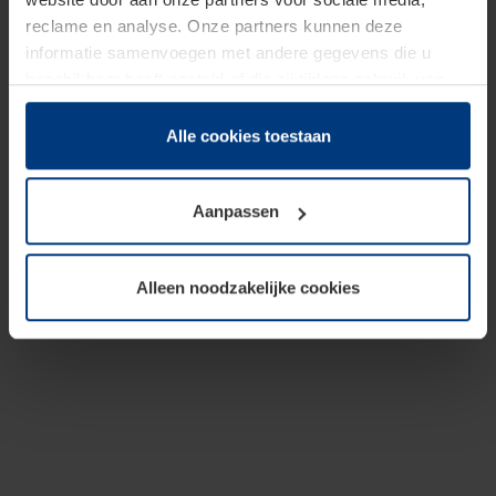
reclame en analyse. Onze partners kunnen deze
informatie samenvoegen met andere gegevens die u
beschikbaar heeft gesteld of die zij tijdens gebruik van
hun diensten hebben verzameld.
Juridisch hebben wij het recht om cookies op uw
Alle cookies toestaan
computer te plaatsen wanneer dit voor de juiste werking
van deze pagina's absoluut vereist is. Voor alle andere
Aanpassen
soorten cookies is uw toestemming benodigd. Uw
toestemming kunt u op elk moment bij de uitleg van de
cookies op pagina
Privacyverklaring
op onze website
Alleen noodzakelijke cookies
wijzigen of herroepen.