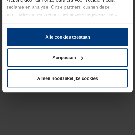
reclame en analyse. Onze partners kunnen deze
informatie samenvoegen met andere gegevens die u
beschikbaar heeft gesteld of die zij tijdens gebruik van
hun diensten hebben verzameld.
Juridisch hebben wij het recht om cookies op uw
Alle cookies toestaan
computer te plaatsen wanneer dit voor de juiste werking
van deze pagina's absoluut vereist is. Voor alle andere
Aanpassen
soorten cookies is uw toestemming benodigd. Uw
toestemming kunt u op elk moment bij de uitleg van de
cookies op pagina
Privacyverklaring
op onze website
Alleen noodzakelijke cookies
wijzigen of herroepen.