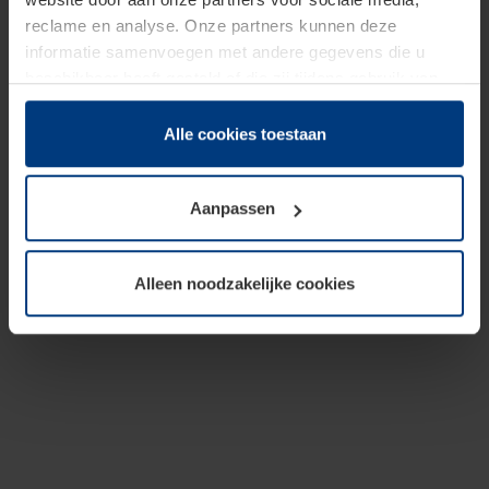
reclame en analyse. Onze partners kunnen deze
informatie samenvoegen met andere gegevens die u
beschikbaar heeft gesteld of die zij tijdens gebruik van
hun diensten hebben verzameld.
Juridisch hebben wij het recht om cookies op uw
Alle cookies toestaan
computer te plaatsen wanneer dit voor de juiste werking
van deze pagina's absoluut vereist is. Voor alle andere
Aanpassen
soorten cookies is uw toestemming benodigd. Uw
toestemming kunt u op elk moment bij de uitleg van de
cookies op pagina
Privacyverklaring
op onze website
Alleen noodzakelijke cookies
wijzigen of herroepen.