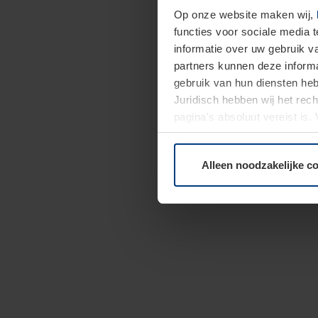
Op onze website maken wij,
functies voor sociale media 
informatie over uw gebruik 
partners kunnen deze informa
gebruik van hun diensten h
Juridisch hebben wij het rec
pagina's absoluut vereist is
moment bij de uitleg van de 
Alleen noodzakelijke c