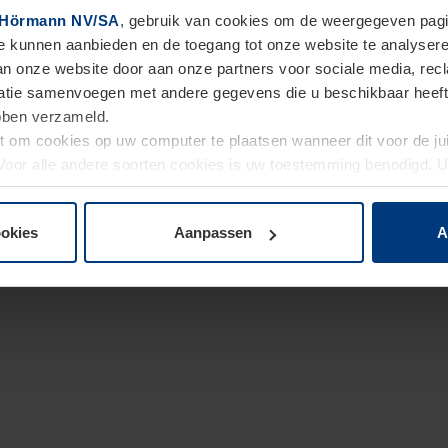
Hörmann NV/SA
, gebruik van cookies om de weergegeven pagin
te kunnen aanbieden en de toegang tot onze website te analyser
van onze website door aan onze partners voor sociale media, re
tie samenvoegen met andere gegevens die u beschikbaar heeft ge
ebben verzameld.
ht om cookies op uw computer te plaatsen wanneer dit voor de j
. Voor alle andere soorten cookies is uw toestemming benodigd.
cookies op pagina
Privacyverklaring
op onze website wijzigen o
ookies
Aanpassen
A