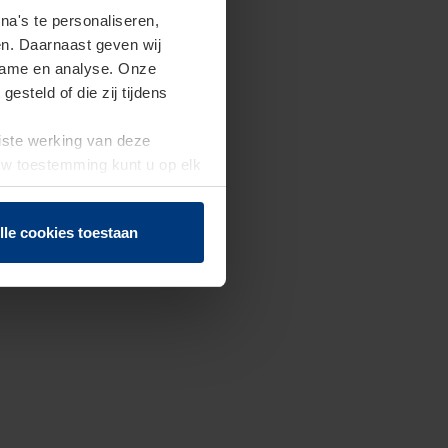
a's te personaliseren,
en. Daarnaast geven wij
clame en analyse. Onze
steld of die zij tijdens
uiste werking van deze
 Uw toestemming kunt u op elk
f herroepen.
lle cookies toestaan