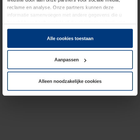
reclame en analyse. Onze partners kunnen deze
informatie samenvoegen met andere gegevens die u
beschikbaar heeft gesteld of die zij tijdens gebruik van
hun diensten hebben verzameld.
Juridisch hebben wij het recht om cookies op uw
Alle cookies toestaan
computer te plaatsen wanneer dit voor de juiste werking
van deze pagina's absoluut vereist is. Voor alle andere
Aanpassen
soorten cookies is uw toestemming benodigd. Uw
toestemming kunt u op elk moment bij de uitleg van de
cookies op pagina
Privacyverklaring
op onze website
Alleen noodzakelijke cookies
wijzigen of herroepen.