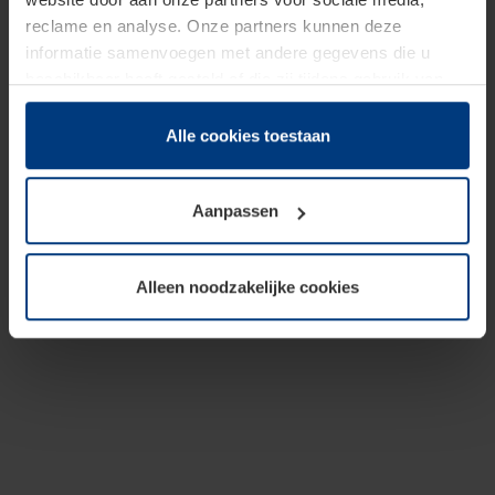
reclame en analyse. Onze partners kunnen deze
informatie samenvoegen met andere gegevens die u
beschikbaar heeft gesteld of die zij tijdens gebruik van
hun diensten hebben verzameld.
Juridisch hebben wij het recht om cookies op uw
Alle cookies toestaan
computer te plaatsen wanneer dit voor de juiste werking
van deze pagina's absoluut vereist is. Voor alle andere
Aanpassen
soorten cookies is uw toestemming benodigd. Uw
toestemming kunt u op elk moment bij de uitleg van de
cookies op pagina
Privacyverklaring
op onze website
Alleen noodzakelijke cookies
wijzigen of herroepen.