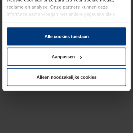
reclame en analyse. Onze partners kunnen deze
informatie samenvoegen met andere gegevens die u
beschikbaar heeft gesteld of die zij tijdens gebruik van
hun diensten hebben verzameld.
Juridisch hebben wij het recht om cookies op uw
Alle cookies toestaan
computer te plaatsen wanneer dit voor de juiste werking
van deze pagina's absoluut vereist is. Voor alle andere
Aanpassen
soorten cookies is uw toestemming benodigd. Uw
toestemming kunt u op elk moment bij de uitleg van de
cookies op pagina
Privacyverklaring
op onze website
Alleen noodzakelijke cookies
wijzigen of herroepen.