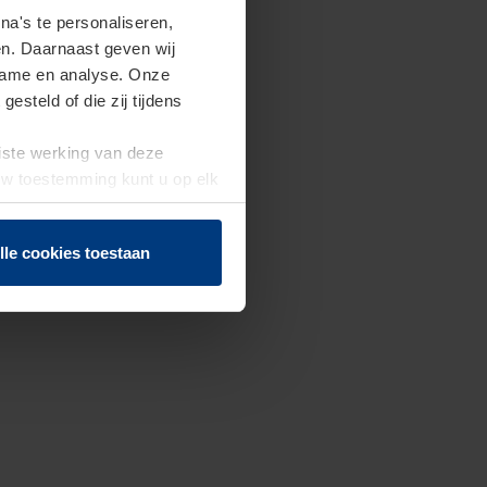
a's te personaliseren,
en. Daarnaast geven wij
clame en analyse. Onze
steld of die zij tijdens
uiste werking van deze
 Uw toestemming kunt u op elk
f herroepen.
lle cookies toestaan