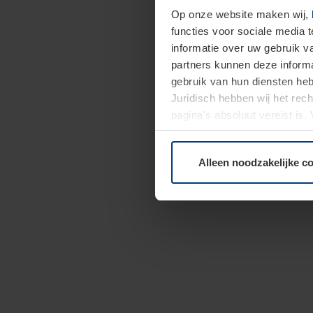
Op onze website maken wij,
functies voor sociale media 
informatie over uw gebruik 
partners kunnen deze informa
gebruik van hun diensten h
Juridisch hebben wij het rec
pagina's absoluut vereist is
moment bij de uitleg van de 
Alleen noodzakelijke c