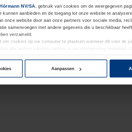
Hörmann NV/SA
, gebruik van cookies om de weergegeven pagin
te kunnen aanbieden en de toegang tot onze website te analyser
van onze website door aan onze partners voor sociale media, re
tie samenvoegen met andere gegevens die u beschikbaar heeft ge
ebben verzameld.
ht om cookies op uw computer te plaatsen wanneer dit voor de j
. Voor alle andere soorten cookies is uw toestemming benodigd.
cookies op pagina
Privacyverklaring
op onze website wijzigen o
ookies
Aanpassen
A