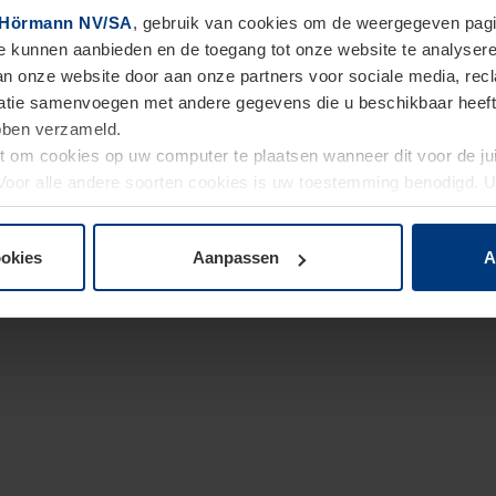
Hörmann NV/SA
, gebruik van cookies om de weergegeven pagin
te kunnen aanbieden en de toegang tot onze website te analyser
van onze website door aan onze partners voor sociale media, re
tie samenvoegen met andere gegevens die u beschikbaar heeft ge
ebben verzameld.
ht om cookies op uw computer te plaatsen wanneer dit voor de j
. Voor alle andere soorten cookies is uw toestemming benodigd.
cookies op pagina
Privacyverklaring
op onze website wijzigen o
ookies
Aanpassen
A