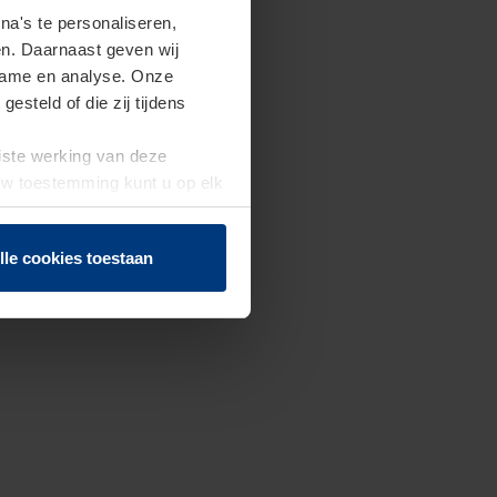
a's te personaliseren,
en. Daarnaast geven wij
clame en analyse. Onze
steld of die zij tijdens
uiste werking van deze
 Uw toestemming kunt u op elk
f herroepen.
lle cookies toestaan