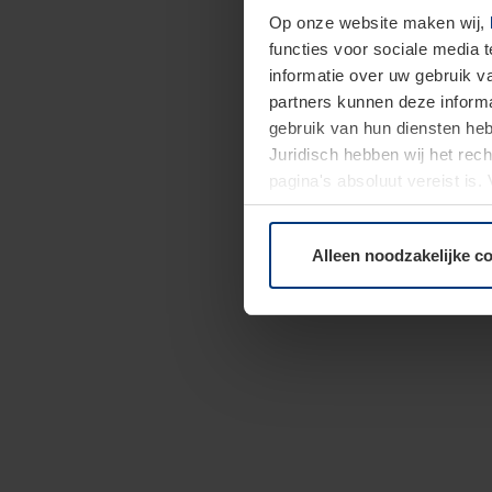
Op onze website maken wij,
functies voor sociale media 
informatie over uw gebruik 
partners kunnen deze informa
gebruik van hun diensten h
Juridisch hebben wij het rec
pagina's absoluut vereist is
moment bij de uitleg van de 
Alleen noodzakelijke c