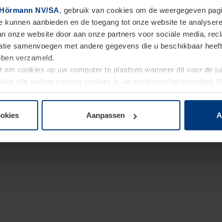
Hörmann NV/SA
, gebruik van cookies om de weergegeven pagin
te kunnen aanbieden en de toegang tot onze website te analyser
van onze website door aan onze partners voor sociale media, re
tie samenvoegen met andere gegevens die u beschikbaar heeft ge
ebben verzameld.
ht om cookies op uw computer te plaatsen wanneer dit voor de j
. Voor alle andere soorten cookies is uw toestemming benodigd.
cookies op pagina
Privacyverklaring
op onze website wijzigen o
ookies
Aanpassen
A