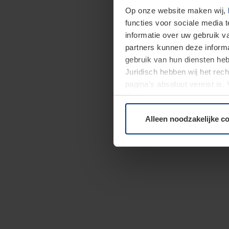
Op onze website maken wij,
functies voor sociale media 
informatie over uw gebruik 
partners kunnen deze informa
gebruik van hun diensten h
Juridisch hebben wij het rec
pagina's absoluut vereist is
moment bij de uitleg van de 
Alleen noodzakelijke c